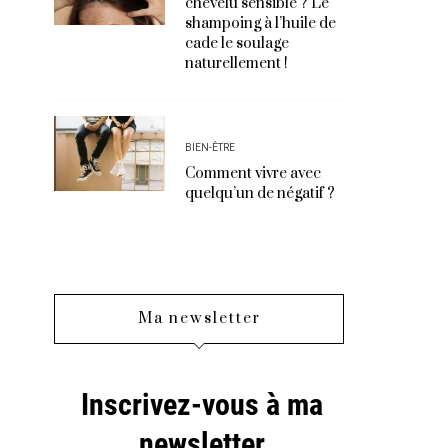
chevelu sensible ? Le
shampoing à l’huile de
cade le soulage
naturellement !
BIEN-ÊTRE
Comment vivre avec
quelqu’un de négatif ?
Ma newsletter