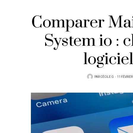
Comparer Mail
System io : c
logicie
PUBLIÉ
PAR
CÉCILE G
11 FÉVRIER
SUR