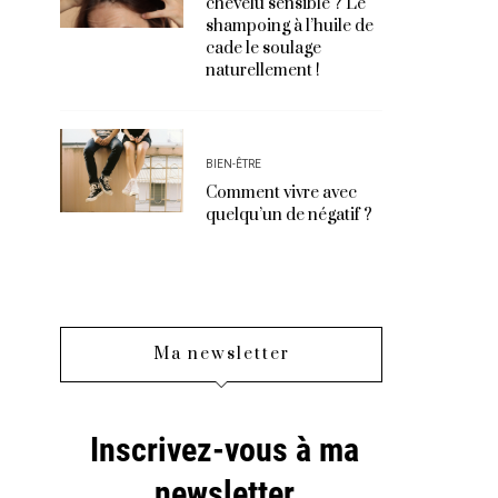
chevelu sensible ? Le
shampoing à l’huile de
cade le soulage
naturellement !
BIEN-ÊTRE
Comment vivre avec
quelqu’un de négatif ?
Ma newsletter