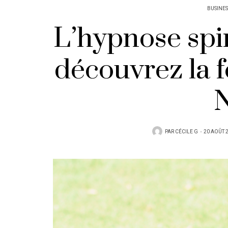
BUSINES
L’hypnose spir
découvrez la 
N
PUBLIÉ
PAR
CÉCILE G
20 AOÛT 
SUR