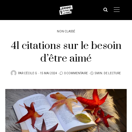
NON CLASSÉ
41 citations sur le besoin
d’être aimé
PUBLIÉ
PAR
CÉCILE G
15 MAI 2024
0 COMMENTAIRE
5MIN. DE LECTURE
SUR