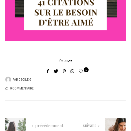
Partager
0
PAR
CÉCILE G
0 COMMENTAIRE
suivant
précédemment