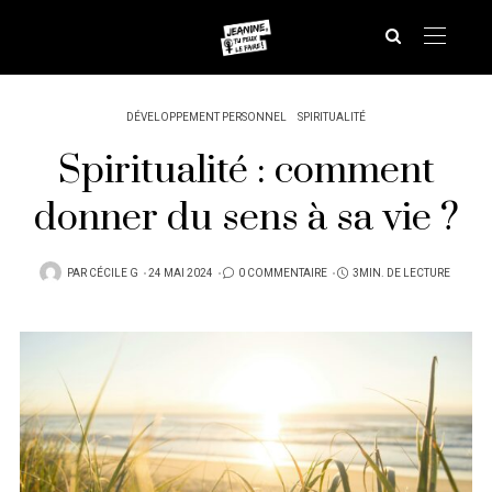
DÉVELOPPEMENT PERSONNEL
SPIRITUALITÉ
Spiritualité : comment
donner du sens à sa vie ?
PUBLIÉ
PAR
CÉCILE G
24 MAI 2024
0 COMMENTAIRE
3MIN. DE LECTURE
SUR