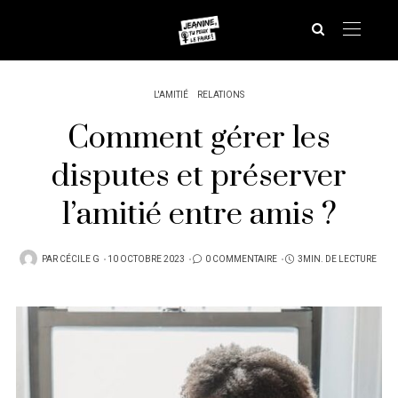
L'AMITIÉ
RELATIONS
Comment gérer les
disputes et préserver
l’amitié entre amis ?
PUBLIÉ
PAR
CÉCILE G
10 OCTOBRE 2023
0 COMMENTAIRE
3MIN. DE LECTURE
SUR