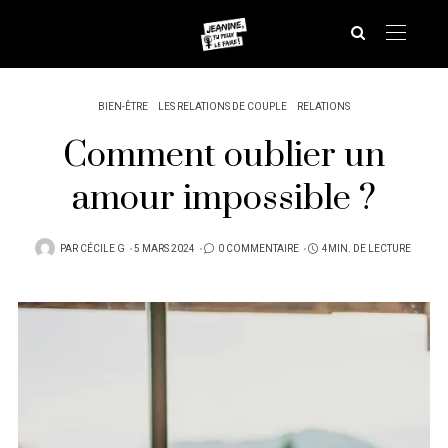
BIEN-ÊTRE
LES RELATIONS DE COUPLE
RELATIONS
Comment oublier un
amour impossible ?
PUBLIÉ
PAR
CÉCILE G
5 MARS 2024
0 COMMENTAIRE
4MIN. DE LECTURE
SUR