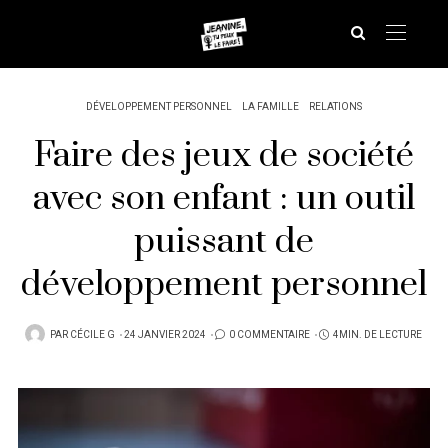
DÉVELOPPEMENT PERSONNEL
LA FAMILLE
RELATIONS
Faire des jeux de société
avec son enfant : un outil
puissant de
développement personnel
PUBLIÉ
PAR
CÉCILE G
24 JANVIER 2024
0 COMMENTAIRE
4MIN. DE LECTURE
SUR