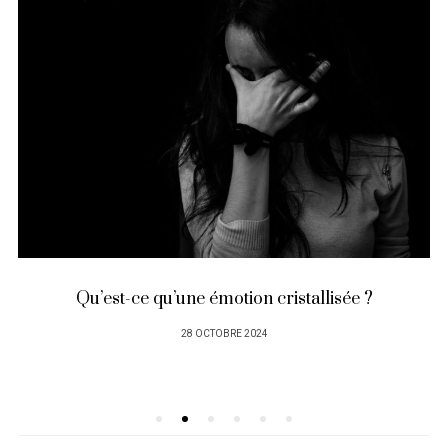
Qu’est-ce qu’une émotion cristallisée ?
PUBLIÉ
28 OCTOBRE 2024
SUR