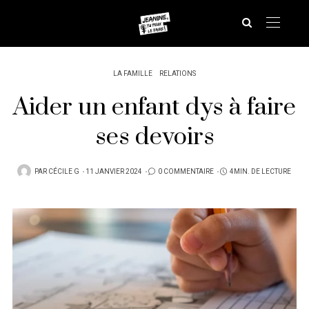
LA FAMILLE
RELATIONS
Aider un enfant dys à faire
ses devoirs
PUBLIÉ
PAR
CÉCILE G
11 JANVIER 2024
0 COMMENTAIRE
4MIN. DE LECTURE
SUR