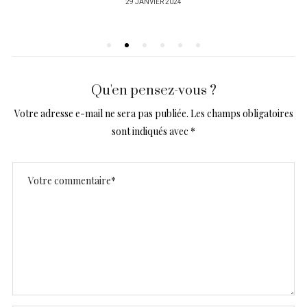
PUBLIÉ
29 JANVIER 2024
SUR
Qu'en pensez-vous ?
Votre adresse e-mail ne sera pas publiée.
Les champs obligatoires
sont indiqués avec
*